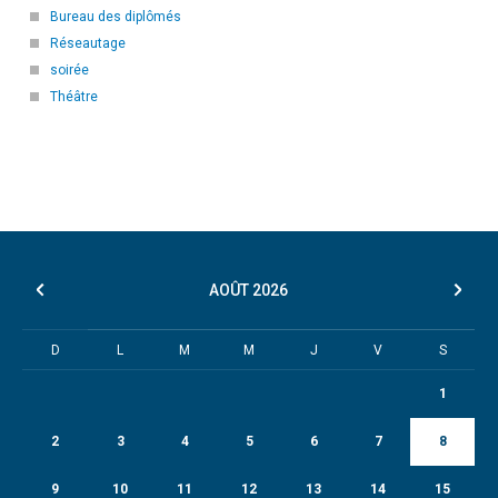
Bureau des diplômés
Réseautage
soirée
Théâtre
AOÛT
2026
D
L
M
M
J
V
S
1
2
3
4
5
6
7
8
9
10
11
12
13
14
15