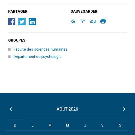
PARTAGER
SAUVEGARDER
iCal
GROUPES
Faculté des sciences humaines
Département de psychologie
AOÛT
2026
D
L
M
M
J
V
S