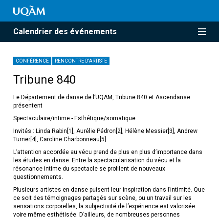
Calendrier des événements
CONFÉRENCE
RENCONTRE D'ARTISTE
Tribune 840
Le Département de danse de l’UQAM, Tribune 840 et Ascendanse
présentent
Spectaculaire/intime - Esthétique/somatique
Invités : Linda Rabin[1], Aurélie Pédron[2], Hélène Messier[3], Andrew
Turner[4], Caroline Charbonneau[5]
L’attention accordée au vécu prend de plus en plus d’importance dans
les études en danse. Entre la spectacularisation du vécu et la
résonance intime du spectacle se profilent de nouveaux
questionnements.
Plusieurs artistes en danse puisent leur inspiration dans l’intimité. Que
ce soit des témoignages partagés sur scène, ou un travail sur les
sensations corporelles, la subjectivité de l’expérience est valorisée
voire même esthétisée. D’ailleurs, de nombreuses personnes