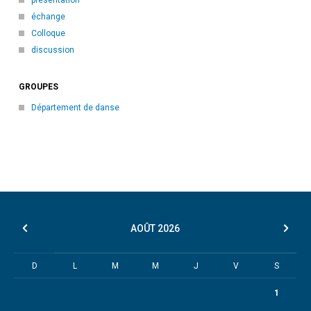
échange
Colloque
discussion
GROUPES
Département de danse
AOÛT
2026
D
L
M
M
J
V
S
1