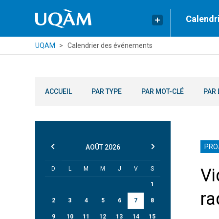
Calendr
UQAM
Calendrier des événements
ACCUEIL
PAR TYPE
PAR MOT-CLÉ
PAR 
PRO
AOÛT
2026
D
L
M
M
J
V
S
Vi
1
ra
2
3
4
5
6
7
8
9
10
11
12
13
14
15