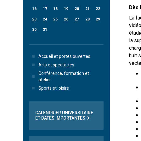
Dès l
16
17
18
19
20
21
22
La fa
23
24
25
26
27
28
29
vidéo
30
31
étudi
la su
charg
huit 
Accueil et portes ouvertes
vecte
Arts et spectacles
Conférence, formation et
atelier
Sports et loisirs
CALENDRIER UNIVERSITAIRE
ET DATES IMPORTANTES