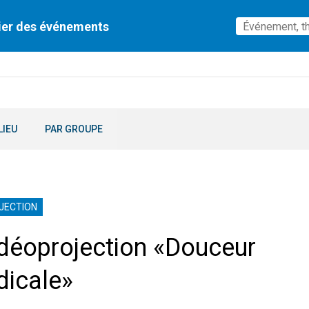
ier des événements
LIEU
PAR GROUPE
JECTION
déoprojection «Douceur
dicale»