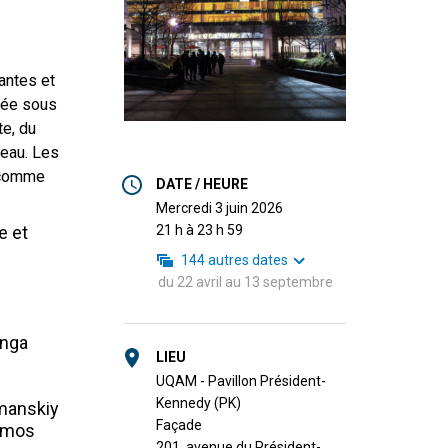
antes et
isée sous
te, du
neau. Les
 comme
DATE / HEURE
mercredi 3 juin 2026
e et
21 h à 23 h 59
144
autres dates
du
22 avril
au
13 septembre
anga
LIEU
UQAM - Pavillon Président-
Kennedy (PK)
omanskiy
Façade
Ramos
201, avenue du Président-