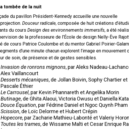
a tombée de la nuit
çade du pavillon Président-Kennedy accueille une nouvelle
projection.
Douceur radicale
, composée de huit créations d’étudi
ants du cours
Design des environnements immersifs
, a été réal
pervision de la professeure de l’École de design Nelly-Ève Rajot
é de cours Patrice Coulombe et du mentor Gabriel Poirier-Galar
segments d’une minute chacun explorent l’image en mouvement
ur de soin, de présence et de gestes sensibles.
Invasion de ronrons mignons
, par Aleks Nadeau-Lachanc
Alex Vaillancourt
Desserts mécaniques
, de Jollan Boivin, Sophy Chartier et
Pascale Éthier
Le Carrousel
, par Kevin Phannareth et Angelika Morin
Butinage
, de Ghita Alaoui, Victoria Owusu et Daniella Kat
Douce Équation
, par Fédrine Daniel et Ngoc Quynh Pham
Scission
, de Loïc Delorme et Hubert Crépin
Hopecore
, par Zacharie Mathieu-Labonté et Valeriy Hor
Toutes les trames
, de Wissame Malti et Cesar Enrique 