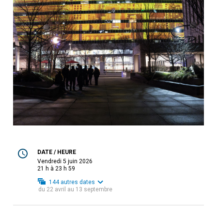
DATE / HEURE
vendredi 5 juin 2026
21 h à 23 h 59
144
autres dates
du
22 avril
au
13 septembre