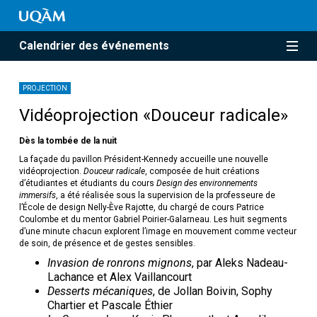
Calendrier des événements
PROJECTION
Vidéoprojection «Douceur radicale»
Dès la tombée de la nuit
La façade du pavillon Président-Kennedy accueille une nouvelle
vidéoprojection.
Douceur radicale
, composée de huit créations
d’étudiantes et étudiants du cours
Design des environnements
immersifs
, a été réalisée sous la supervision de la professeure de
l’École de design Nelly-Ève Rajotte, du chargé de cours Patrice
Coulombe et du mentor Gabriel Poirier-Galarneau. Les huit segments
d’une minute chacun explorent l’image en mouvement comme vecteur
de soin, de présence et de gestes sensibles.
Invasion de ronrons mignons
, par Aleks Nadeau-
Lachance et Alex Vaillancourt
Desserts mécaniques
, de Jollan Boivin, Sophy
Chartier et Pascale Éthier