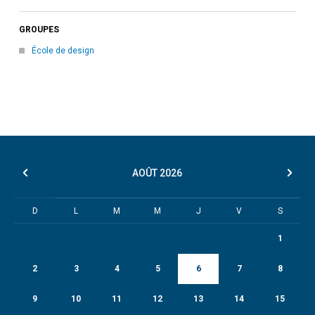
GROUPES
École de design
AOÛT
2026
D
L
M
M
J
V
S
1
2
3
4
5
6
7
8
9
10
11
12
13
14
15