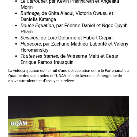
Le Carrousel
, par Kevin Phannareth et Angelika
Morin
Butinage
, de Ghita Alaoui, Victoria Owusu et
Daniella Katanga
Douce Équation
, par Fédrine Daniel et Ngoc Quynh
Pham
Scission
, de Loïc Delorme et Hubert Crépin
Hopecore
, par Zacharie Mathieu-Labonté et Valeriy
Horomanskiy
Toutes les trames
, de Wissame Malti et Cesar
Enrique Ramos Irausquin
La vidéoprojection est le fruit d’une collaboration entre le Partenariat du
Quartier des spectacles et l’UQAM afin de favoriser l’émergence de
nouveaux talents et d’appuyer la relève.