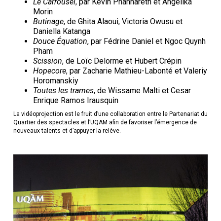
Le Carrousel
, par Kevin Phannareth et Angelika
Morin
Butinage
, de Ghita Alaoui, Victoria Owusu et
Daniella Katanga
Douce Équation
, par Fédrine Daniel et Ngoc Quynh
Pham
Scission
, de Loïc Delorme et Hubert Crépin
Hopecore
, par Zacharie Mathieu-Labonté et Valeriy
Horomanskiy
Toutes les trames
, de Wissame Malti et Cesar
Enrique Ramos Irausquin
La vidéoprojection est le fruit d’une collaboration entre le Partenariat du
Quartier des spectacles et l’UQAM afin de favoriser l’émergence de
nouveaux talents et d’appuyer la relève.