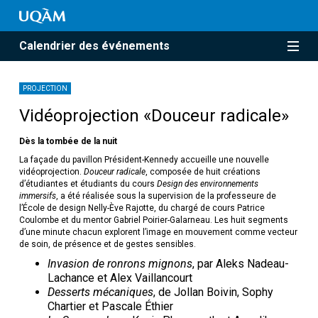
Calendrier des événements
PROJECTION
Vidéoprojection «Douceur radicale»
Dès la tombée de la nuit
La façade du pavillon Président-Kennedy accueille une nouvelle
vidéoprojection.
Douceur radicale
, composée de huit créations
d’étudiantes et étudiants du cours
Design des environnements
immersifs
, a été réalisée sous la supervision de la professeure de
l’École de design Nelly-Ève Rajotte, du chargé de cours Patrice
Coulombe et du mentor Gabriel Poirier-Galarneau. Les huit segments
d’une minute chacun explorent l’image en mouvement comme vecteur
de soin, de présence et de gestes sensibles.
Invasion de ronrons mignons
, par Aleks Nadeau-
Lachance et Alex Vaillancourt
Desserts mécaniques
, de Jollan Boivin, Sophy
Chartier et Pascale Éthier