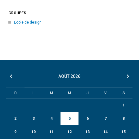
GROUPES
École de design
AOÛT
2026
D
L
M
M
J
V
S
1
2
3
4
5
6
7
8
9
10
11
12
13
14
15