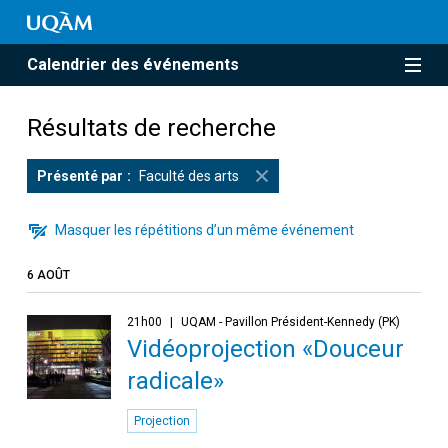
Calendrier des événements
Résultats de recherche
Présenté par
Faculté des arts
Masquer les répétitions d’un même événement
6 AOÛT
21h00
UQAM - Pavillon Président-Kennedy (PK)
Vidéoprojection «Douceur
radicale»
Projection