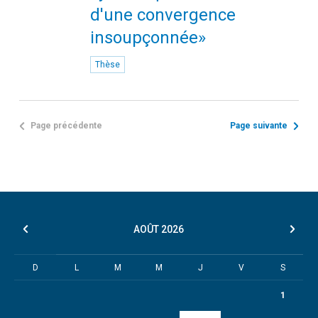
d'une convergence
insoupçonnée»
Thèse
Page précédente
Page suivante
AOÛT
2026
D
L
M
M
J
V
S
1