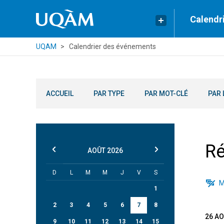
Calendr
UQAM
Calendrier des événements
ACCUEIL
PAR TYPE
PAR MOT-CLÉ
PAR 
Ré
AOÛT
2026
D
L
M
M
J
V
S
M
1
2
3
4
5
6
7
8
26 A
9
10
11
12
13
14
15