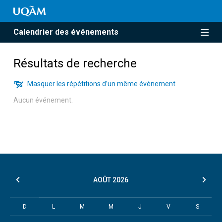
Calendrier des événements
Résultats de recherche
Masquer les répétitions d’un même événement
Aucun événement.
AOÛT
2026
D
L
M
M
J
V
S