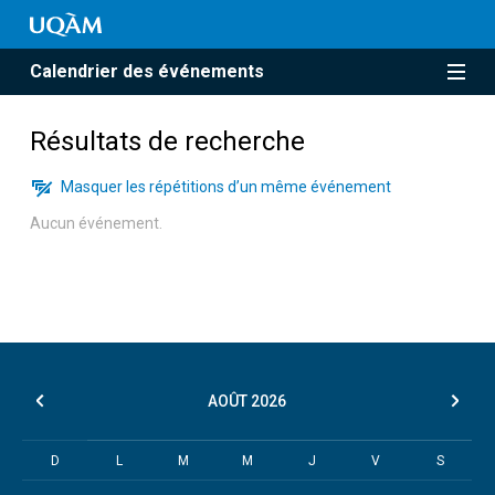
Calendrier des événements
Résultats de recherche
Masquer les répétitions d’un même événement
Aucun événement.
AOÛT
2026
D
L
M
M
J
V
S