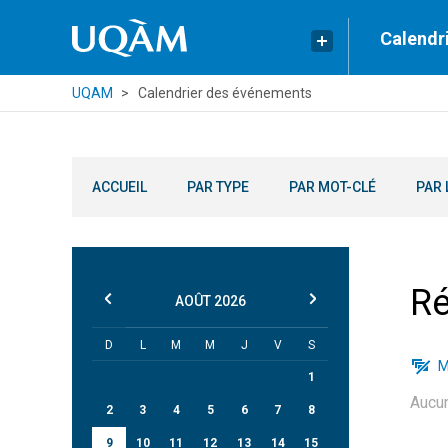
Calendr
UQAM
Calendrier des événements
ACCUEIL
PAR TYPE
PAR MOT-CLÉ
PAR 
Ré
AOÛT
2026
D
L
M
M
J
V
S
M
1
Aucu
2
3
4
5
6
7
8
9
10
11
12
13
14
15