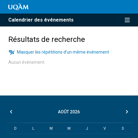
Calendrier des événements
Résultats de recherche
Masquer les répétitions d’un même événement
Aucun événement.
AOÛT
2026
D
L
M
M
J
V
S