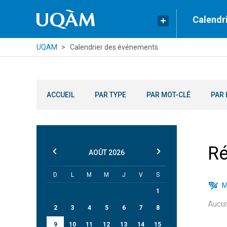
Calendr
UQAM
Calendrier des événements
ACCUEIL
PAR TYPE
PAR MOT-CLÉ
PAR 
Ré
AOÛT
2026
D
L
M
M
J
V
S
M
1
Aucu
2
3
4
5
6
7
8
9
10
11
12
13
14
15