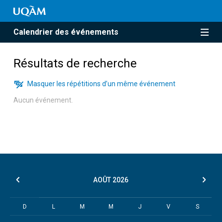
Calendrier des événements
Résultats de recherche
Masquer les répétitions d’un même événement
Aucun événement.
AOÛT
2026
D
L
M
M
J
V
S