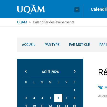
Calendr
UQAM
Calendrier des événements
ACCUEIL
PAR TYPE
PAR MOT-CLÉ
PAR 
Ré
AOÛT
2026
D
L
M
M
J
V
S
M
1
Aucu
2
3
4
5
6
7
8
9
10
11
12
13
14
15