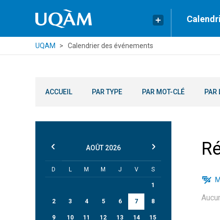
Calendr
UQAM
Calendrier des événements
ACCUEIL
PAR TYPE
PAR MOT-CLÉ
PAR 
Ré
AOÛT
2026
D
L
M
M
J
V
S
M
1
Aucu
2
3
4
5
6
7
8
9
10
11
12
13
14
15