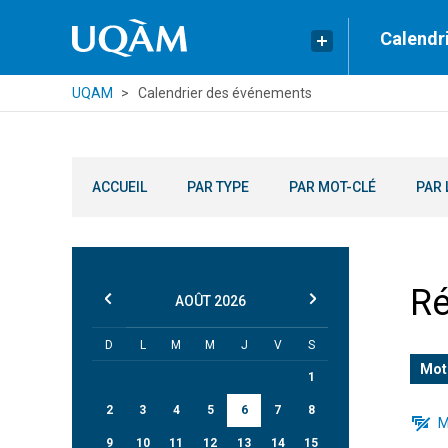
Calendr
UQAM
Calendrier des événements
ACCUEIL
PAR TYPE
PAR MOT-CLÉ
PAR 
Ré
AOÛT
2026
D
L
M
M
J
V
S
Mot
1
2
3
4
5
6
7
8
M
9
10
11
12
13
14
15