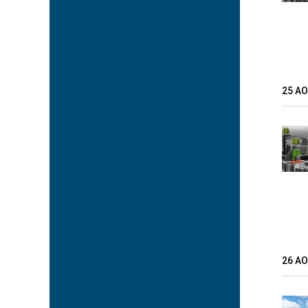
25 A
26 A