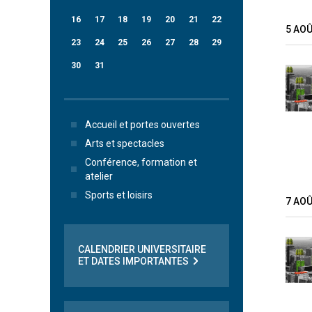
16
17
18
19
20
21
22
5 AO
23
24
25
26
27
28
29
30
31
Accueil et portes ouvertes
Arts et spectacles
Conférence, formation et
atelier
Sports et loisirs
7 AO
CALENDRIER UNIVERSITAIRE
ET DATES IMPORTANTES