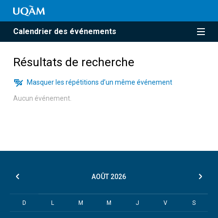
Calendrier des événements
Résultats de recherche
Masquer les répétitions d’un même événement
Aucun événement.
AOÛT
2026
D
L
M
M
J
V
S