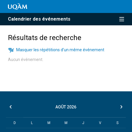
Calendrier des événements
Résultats de recherche
Masquer les répétitions d’un même événement
Aucun événement.
AOÛT
2026
D
L
M
M
J
V
S