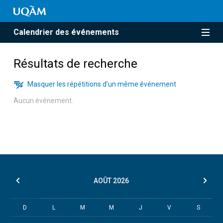
Calendrier des événements
Résultats de recherche
Masquer les répétitions d’un même événement
Aucun événement.
AOÛT
2026
D
L
M
M
J
V
S