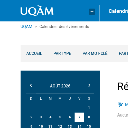
Calendr
UQAM
Calendrier des événements
ACCUEIL
PAR TYPE
PAR MOT-CLÉ
PAR 
Ré
AOÛT
2026
D
L
M
M
J
V
S
M
1
Aucu
2
3
4
5
6
7
8
9
10
11
12
13
14
15