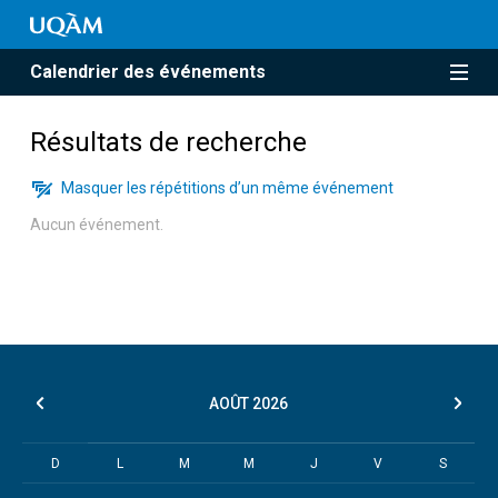
Calendrier des événements
Résultats de recherche
Masquer les répétitions d’un même événement
Aucun événement.
AOÛT
2026
D
L
M
M
J
V
S