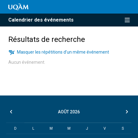
Calendrier des événements
Résultats de recherche
Masquer les répétitions d’un même événement
Aucun événement.
AOÛT
2026
D
L
M
M
J
V
S