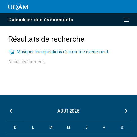
Calendrier des événements
Résultats de recherche
Masquer les répétitions d’un même événement
Aucun événement.
AOÛT
2026
D
L
M
M
J
V
S