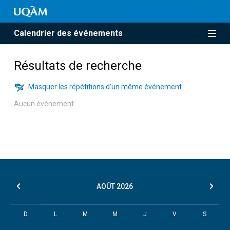
Calendrier des événements
Résultats de recherche
Masquer les répétitions d’un même événement
Aucun événement.
AOÛT
2026
D
L
M
M
J
V
S