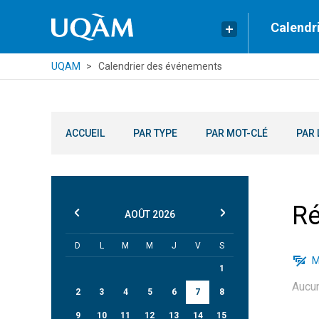
Calendr
UQAM
Calendrier des événements
ACCUEIL
PAR TYPE
PAR MOT-CLÉ
PAR 
Ré
AOÛT
2026
D
L
M
M
J
V
S
M
1
Aucu
2
3
4
5
6
7
8
9
10
11
12
13
14
15