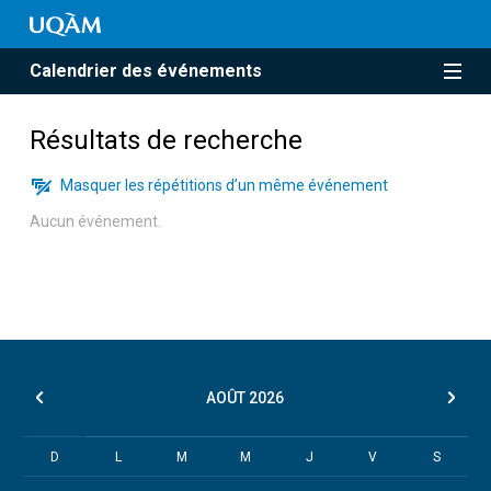
Calendrier des événements
Résultats de recherche
Masquer les répétitions d’un même événement
Aucun événement.
AOÛT
2026
D
L
M
M
J
V
S