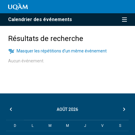
Calendrier des événements
Résultats de recherche
Masquer les répétitions d’un même événement
Aucun événement.
AOÛT
2026
D
L
M
M
J
V
S