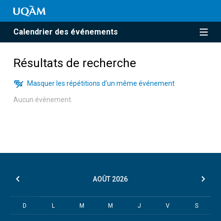
Calendrier des événements
Résultats de recherche
Masquer les répétitions d’un même événement
Aucun événement.
AOÛT
2026
D
L
M
M
J
V
S