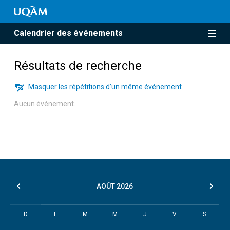
Calendrier des événements
Résultats de recherche
Masquer les répétitions d’un même événement
Aucun événement.
AOÛT
2026
D
L
M
M
J
V
S