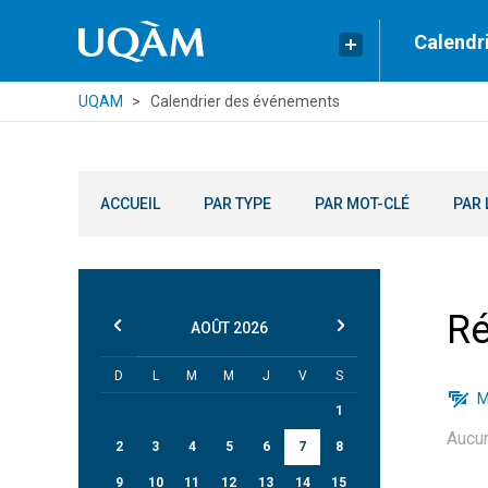
Calendr
UQAM
Calendrier des événements
ACCUEIL
PAR TYPE
PAR MOT-CLÉ
PAR 
Ré
AOÛT
2026
D
L
M
M
J
V
S
M
1
Aucu
2
3
4
5
6
7
8
9
10
11
12
13
14
15