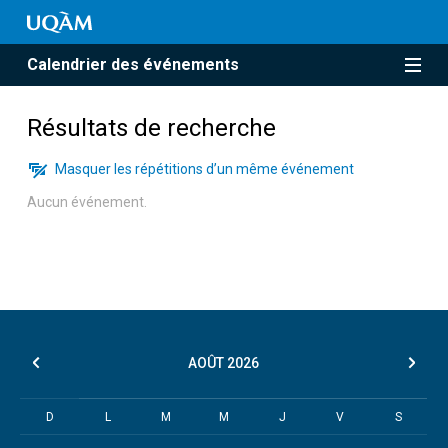
Calendrier des événements
Résultats de recherche
Masquer les répétitions d’un même événement
Aucun événement.
AOÛT
2026
D
L
M
M
J
V
S