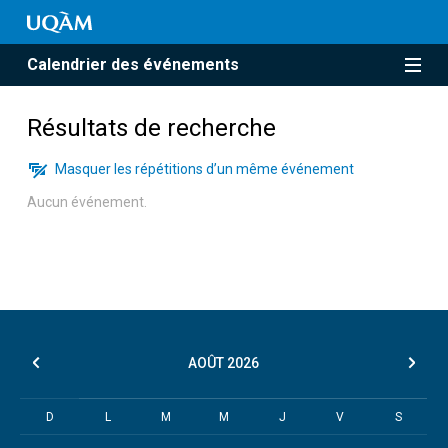
Calendrier des événements
Résultats de recherche
Masquer les répétitions d’un même événement
Aucun événement.
AOÛT
2026
D
L
M
M
J
V
S