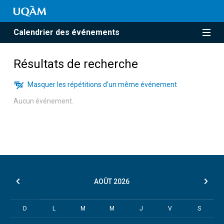
Calendrier des événements
Résultats de recherche
Masquer les répétitions d’un même événement
Aucun événement.
AOÛT
2026
D
L
M
M
J
V
S