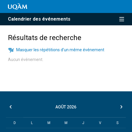
Calendrier des événements
Résultats de recherche
Masquer les répétitions d’un même événement
Aucun événement.
AOÛT
2026
D
L
M
M
J
V
S