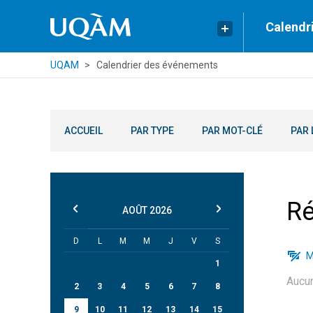
Calendr
UQAM
Calendrier des événements
ACCUEIL
PAR TYPE
PAR MOT-CLÉ
PAR 
Ré
AOÛT
2026
D
L
M
M
J
V
S
M
1
Aucu
2
3
4
5
6
7
8
9
10
11
12
13
14
15