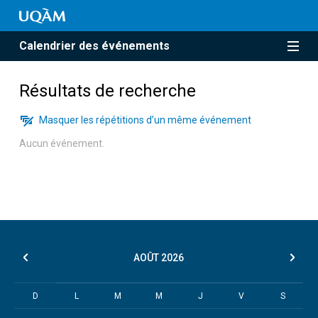
Calendrier des événements
Résultats de recherche
Masquer les répétitions d’un même événement
Aucun événement.
AOÛT
2026
D
L
M
M
J
V
S