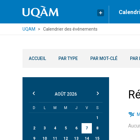
Calendr
UQAM
Calendrier des événements
ACCUEIL
PAR TYPE
PAR MOT-CLÉ
PAR 
Ré
AOÛT
2026
D
L
M
M
J
V
S
M
1
Aucu
2
3
4
5
6
7
8
9
10
11
12
13
14
15