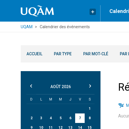
Calendr
UQAM
Calendrier des événements
ACCUEIL
PAR TYPE
PAR MOT-CLÉ
PAR 
Ré
AOÛT
2026
D
L
M
M
J
V
S
M
1
Aucu
2
3
4
5
6
7
8
9
10
11
12
13
14
15