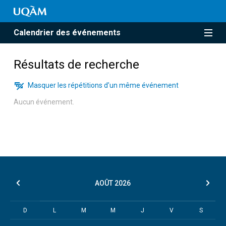
Calendrier des événements
Résultats de recherche
Masquer les répétitions d’un même événement
Aucun événement.
AOÛT
2026
D
L
M
M
J
V
S