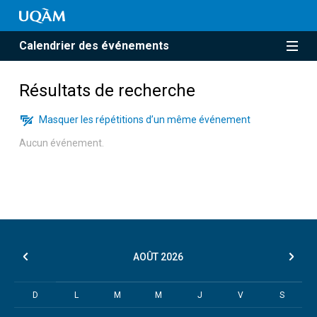
Calendrier des événements
Résultats de recherche
Masquer les répétitions d’un même événement
Aucun événement.
AOÛT
2026
D
L
M
M
J
V
S