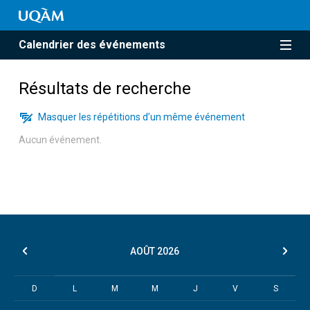
Calendrier des événements
Résultats de recherche
Masquer les répétitions d’un même événement
Aucun événement.
AOÛT
2026
D
L
M
M
J
V
S