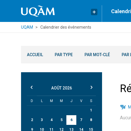
Calendr
UQAM
Calendrier des événements
ACCUEIL
PAR TYPE
PAR MOT-CLÉ
PAR 
Ré
AOÛT
2026
D
L
M
M
J
V
S
M
1
Aucu
2
3
4
5
6
7
8
9
10
11
12
13
14
15