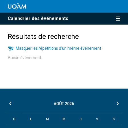
Calendrier des événements
Résultats de recherche
Masquer les répétitions d’un même événement
Aucun événement.
AOÛT
2026
D
L
M
M
J
V
S