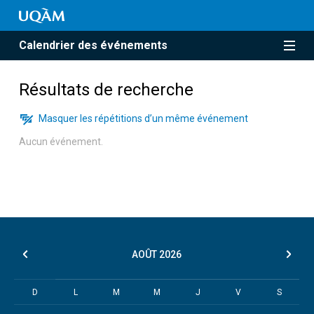
Calendrier des événements
Résultats de recherche
Masquer les répétitions d’un même événement
Aucun événement.
AOÛT
2026
D
L
M
M
J
V
S