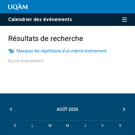
Calendrier des événements
Résultats de recherche
Masquer les répétitions d’un même événement
Aucun événement.
AOÛT
2026
D
L
M
M
J
V
S