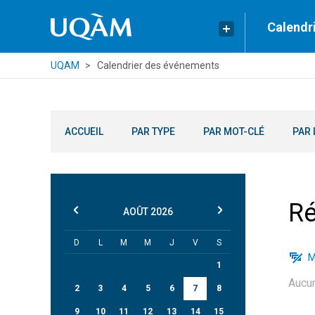
Calendr
UQAM
Calendrier des événements
ACCUEIL
PAR TYPE
PAR MOT-CLÉ
PAR 
Ré
AOÛT
2026
D
L
M
M
J
V
S
M
1
Aucu
2
3
4
5
6
7
8
9
10
11
12
13
14
15