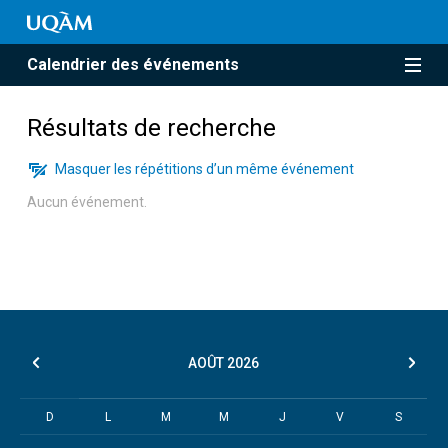
Calendrier des événements
Résultats de recherche
Masquer les répétitions d’un même événement
Aucun événement.
AOÛT
2026
D
L
M
M
J
V
S