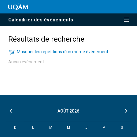
Calendrier des événements
Résultats de recherche
Masquer les répétitions d’un même événement
Aucun événement.
AOÛT
2026
D
L
M
M
J
V
S