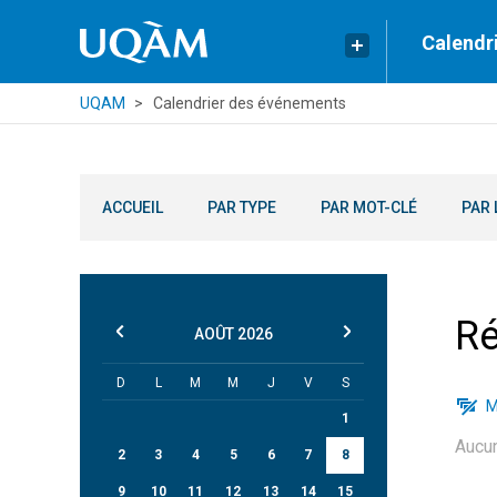
Calendr
UQAM
Calendrier des événements
ACCUEIL
PAR TYPE
PAR MOT-CLÉ
PAR 
Ré
AOÛT
2026
D
L
M
M
J
V
S
M
1
Aucu
2
3
4
5
6
7
8
9
10
11
12
13
14
15